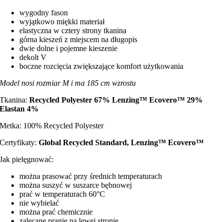
wygodny fason
wyjątkowo miękki materiał
elastyczna w cztery strony tkanina
górna kieszeń z miejscem na długopis
dwie dolne i pojemne kieszenie
dekolt V
boczne rozcięcia zwiększające komfort użytkowania
Model nosi rozmiar M i ma 185 cm wzrostu
Tkanina:
Recycled Polyester 67% Lenzing
™
Ecovero
™ 29
%
Elastan 4%
Metka: 100% Recycled Polyester
Certyfikaty:
Global Recycled Standard, Lenzing
™
Ecovero
™
Jak pielęgnować:
można prasować przy średnich temperaturach
można suszyć w suszarce bębnowej
prać w temperaturach 60°C
nie wybielać
można prać chemicznie
zalecane pranie na lewej stronie