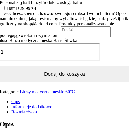
Personalizuj haft bluzy
Produkt z usługą haftu
Haft
[+29,99 zł]
Treść
Chcesz spersonalizować swojego scrubsa Twoim haftem? Opisz
nam dokładnie, jaką treść mamy wyhaftować i gdzie, bądź prześlij plik
graficzny na shop@drkitel.com. Produkty personalizowane nie
podlegają zwrotom i wymianom.
ilość Bluza medyczna męska Basic Śliwka
Dodaj do koszyka
Kategorie:
Bluzy medyczne męskie 60°C
Opis
Informacje dodatkowe
Rozmiarówka
Opis