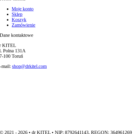
Moje konto
Sklep
Koszyk
Zamówienie
Dane kontaktowe
r KITEL
l. Polna 131A
7-100 Toruń
-mail:
shop@drkitel.com
© 2021 - 2026 • dr KITEL • NIP: 8792641143, REGON: 364961269