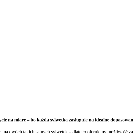
ycie na miarę – bo każda sylwetka zasługuje na idealne dopasowan
e ma dwóch takich samych sylwetek – dlatego oferujemy możliwość zamó