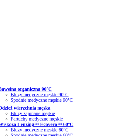
Bawełna organiczna 90°C
Bluzy medyczne męskie 90°C
Spodnie medyczne męskie 90°C
Odzież wierzchnia męska
Bluzy zapinane męskie
Fartuchy medyczne męskie
Wiskoza Lenzing™ Ecovero™ 60°C
Bluzy medyczne męskie 60°C
Spodnie medyczne męskie 60°C