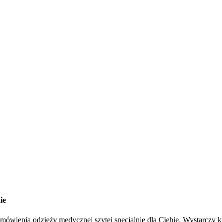
ie
wienia odzieży medycznej szytej specjalnie dla Ciebie. Wystarczy ki