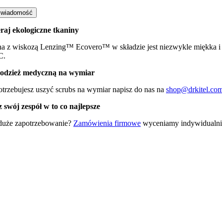
j wiadomość
raj ekologiczne tkaniny
a z wiskozą Lenzing™ Ecovero™ w składzie jest niezwykle miękka i el
C.
 odzież medyczną na wymiar
potrzebujesz uszyć scrubs na wymiar napisz do nas na
shop@drkitel.co
 swój zespół w to co najlepsze
duże zapotrzebowanie?
Zamówienia firmowe
wyceniamy indywidualnie.