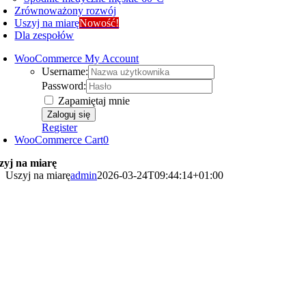
Zrównoważony rozwój
Uszyj na miarę
Nowość!
Dla zespołów
WooCommerce My Account
Username:
Password:
Zapamiętaj mnie
Register
WooCommerce Cart
0
zyj na miarę
Uszyj na miarę
admin
2026-03-24T09:44:14+01:00