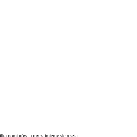
lka pomiarów, a my zajmiemy się resztą.