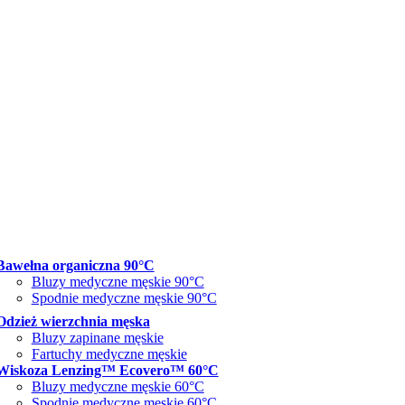
Bawełna organiczna 90°C
Bluzy medyczne męskie 90°C
Spodnie medyczne męskie 90°C
Odzież wierzchnia męska
Bluzy zapinane męskie
Fartuchy medyczne męskie
Wiskoza Lenzing™ Ecovero™ 60°C
Bluzy medyczne męskie 60°C
Spodnie medyczne męskie 60°C