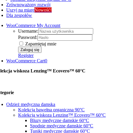
Zrównoważony rozwój
Uszyj na miarę
Nowość!
Dla zespołów
WooCommerce My Account
Username:
Password:
Zapamiętaj mnie
Register
WooCommerce Cart
0
lekcja wiskoza Lenzing™ Ecovero™ 60°C
tegorie
Odzież medyczna damska
Kolekcja bawełna organiczna 90°C
Kolekcja wiskoza Lenzing™ Ecovero™ 60°C
Bluzy medyczne damskie 60°C
Spodnie medyczne damskie 60°C
Tuniki medyczne damskie 60°C