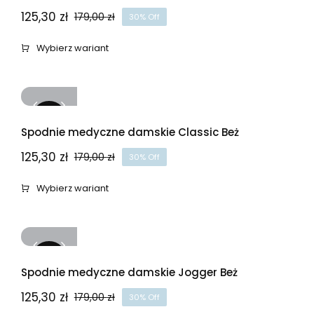
125,30
zł
179,00
zł
30% Off
Pierwotna
Aktualna
cena
cena
Wybierz wariant
wynosiła:
wynosi:
179,00 zł.
125,30 zł.
-30%
Spodnie medyczne damskie Classic Beż
125,30
zł
179,00
zł
30% Off
Pierwotna
Aktualna
cena
cena
Wybierz wariant
wynosiła:
wynosi:
179,00 zł.
125,30 zł.
-30%
Spodnie medyczne damskie Jogger Beż
125,30
zł
179,00
zł
30% Off
Pierwotna
Aktualna