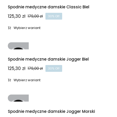
-30%
Spodnie medyczne damskie Classic Biel
125,30
zł
179,00
zł
30% Off
Pierwotna
Aktualna
cena
cena
Wybierz wariant
wynosiła:
wynosi:
179,00 zł.
125,30 zł.
-30%
Spodnie medyczne damskie Jogger Biel
125,30
zł
179,00
zł
30% Off
Pierwotna
Aktualna
cena
cena
Wybierz wariant
wynosiła:
wynosi:
179,00 zł.
125,30 zł.
-30%
Spodnie medyczne damskie Jogger Morski