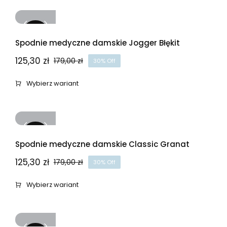
179,00 zł.
125,30 zł.
-30%
Spodnie medyczne damskie Jogger Błękit
125,30
zł
179,00
zł
30% Off
Pierwotna
Aktualna
cena
cena
Wybierz wariant
wynosiła:
wynosi:
179,00 zł.
125,30 zł.
-30%
Spodnie medyczne damskie Classic Granat
125,30
zł
179,00
zł
30% Off
Pierwotna
Aktualna
cena
cena
Wybierz wariant
wynosiła:
wynosi:
179,00 zł.
125,30 zł.