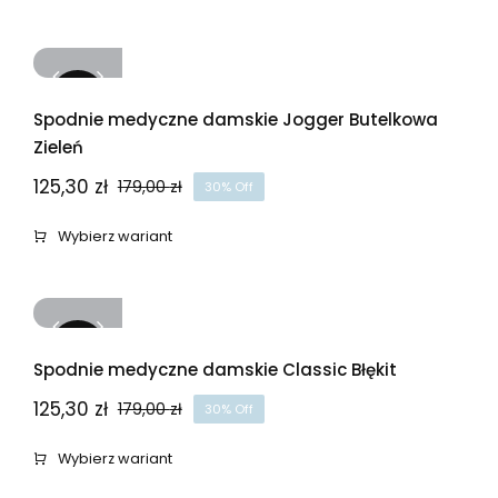
wynosiła:
wynosi:
179,00 zł.
125,30 zł.
-30%
Spodnie medyczne damskie Jogger Butelkowa
Zieleń
125,30
zł
179,00
zł
30% Off
Pierwotna
Aktualna
cena
cena
Wybierz wariant
wynosiła:
wynosi:
179,00 zł.
125,30 zł.
-30%
Spodnie medyczne damskie Classic Błękit
125,30
zł
179,00
zł
30% Off
Pierwotna
Aktualna
cena
cena
Wybierz wariant
wynosiła:
wynosi: