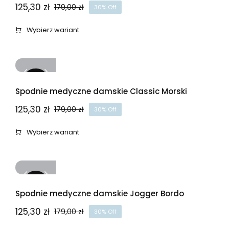
125,30
zł
179,00
zł
30% Off
Pierwotna
Aktualna
cena
cena
Wybierz wariant
wynosiła:
wynosi:
179,00 zł.
125,30 zł.
-30%
Spodnie medyczne damskie Classic Morski
125,30
zł
179,00
zł
30% Off
Pierwotna
Aktualna
cena
cena
Wybierz wariant
wynosiła:
wynosi:
179,00 zł.
125,30 zł.
-30%
Spodnie medyczne damskie Jogger Bordo
125,30
zł
179,00
zł
30% Off
Pierwotna
Aktualna