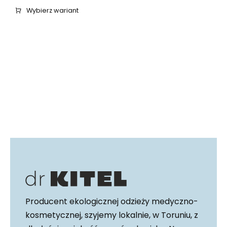
cena
cena
Wybierz wariant
wynosiła:
wynosi:
179,00 zł.
125,30 zł.
Producent ekologicznej odzieży medyczno-
kosmetycznej, szyjemy lokalnie, w Toruniu, z