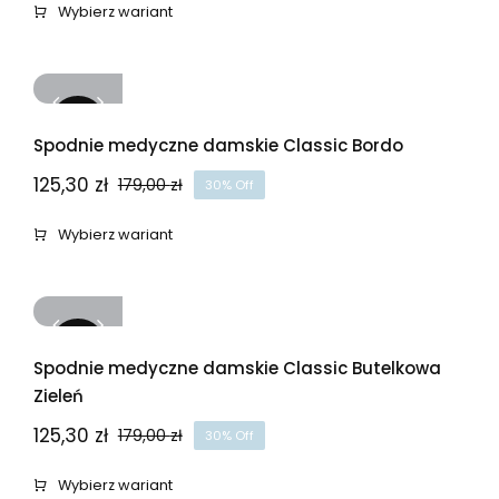
cena
cena
Wybierz wariant
wynosiła:
wynosi:
179,00 zł.
125,30 zł.
-30%
Spodnie medyczne damskie Classic Bordo
125,30
zł
179,00
zł
30% Off
Pierwotna
Aktualna
cena
cena
Wybierz wariant
wynosiła:
wynosi:
179,00 zł.
125,30 zł.
-30%
Spodnie medyczne damskie Classic Butelkowa
Zieleń
125,30
zł
179,00
zł
30% Off
Pierwotna
Aktualna
cena
cena
Wybierz wariant