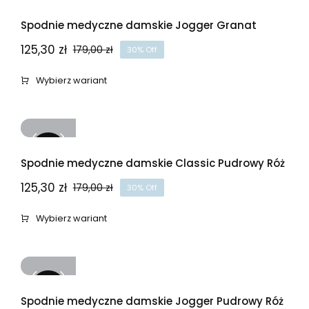
-30%
Spodnie medyczne damskie Jogger Granat
125,30
zł
179,00
zł
30% Off
Pierwotna
Aktualna
cena
cena
Wybierz wariant
wynosiła:
wynosi:
179,00 zł.
125,30 zł.
-30%
Spodnie medyczne damskie Classic Pudrowy Róż
125,30
zł
179,00
zł
30% Off
Pierwotna
Aktualna
cena
cena
Wybierz wariant
wynosiła:
wynosi:
179,00 zł.
125,30 zł.
-30%
Spodnie medyczne damskie Jogger Pudrowy Róż