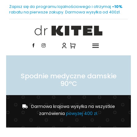
Przejdź
Zapisz się do programu lojalnościowego i otrzymaj
-10%
do
rabatu na pierwsze zakupy. Darmowa wysyłka od 400zł.
zawartości
Toggle
Navigatio
Dla kobiet
Spodnie medyczne damskie
Dla mężczyzn
90°C
Zrównoważony rozwój
Darmowa krajowa wysyłka na wszystkie
zamówienia
powyżej 400 zł.
Uszyj na miarę
Nowość!
Dla zespołów