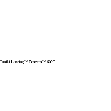
Tuniki Lenzing™ Ecovero™ 60°C