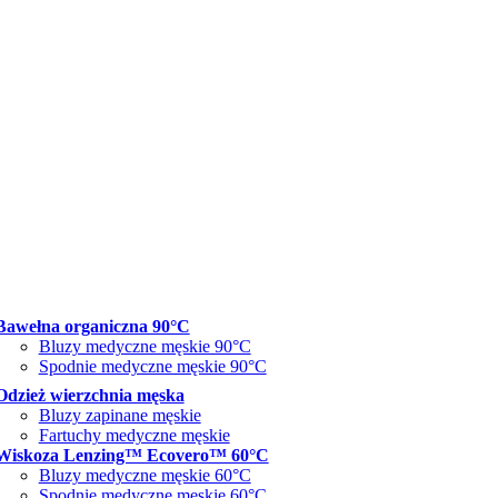
Bawełna organiczna 90°C
Bluzy medyczne męskie 90°C
Spodnie medyczne męskie 90°C
Odzież wierzchnia męska
Bluzy zapinane męskie
Fartuchy medyczne męskie
Wiskoza Lenzing™ Ecovero™ 60°C
Bluzy medyczne męskie 60°C
Spodnie medyczne męskie 60°C