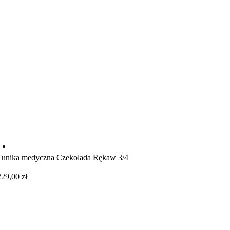
Tunika medyczna Czekolada Rękaw 3/4
229,00
zł