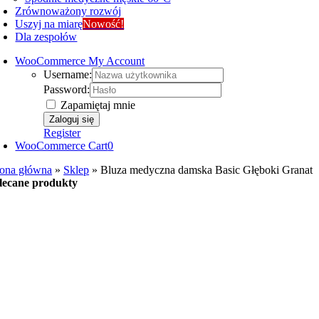
Zrównoważony rozwój
Uszyj na miarę
Nowość!
Dla zespołów
WooCommerce My Account
Username:
Password:
Zapamiętaj mnie
Register
WooCommerce Cart
0
rona główna
»
Sklep
»
Bluza medyczna damska Basic Głęboki Granat
lecane produkty