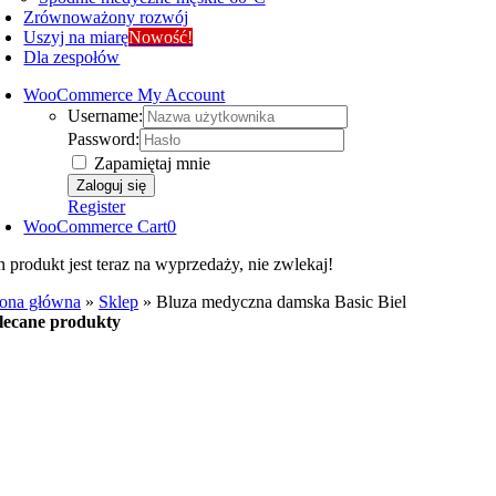
Zrównoważony rozwój
Uszyj na miarę
Nowość!
Dla zespołów
WooCommerce My Account
Username:
Password:
Zapamiętaj mnie
Register
WooCommerce Cart
0
n produkt jest teraz na wyprzedaży, nie zwlekaj!
rona główna
»
Sklep
»
Bluza medyczna damska Basic Biel
lecane produkty