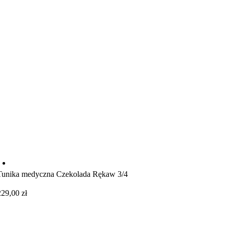
Tunika medyczna Czekolada Rękaw 3/4
229,00
zł