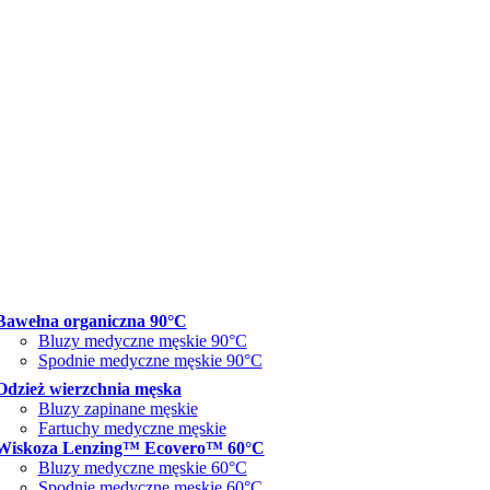
Bawełna organiczna 90°C
Bluzy medyczne męskie 90°C
Spodnie medyczne męskie 90°C
Odzież wierzchnia męska
Bluzy zapinane męskie
Fartuchy medyczne męskie
Wiskoza Lenzing™ Ecovero™ 60°C
Bluzy medyczne męskie 60°C
Spodnie medyczne męskie 60°C